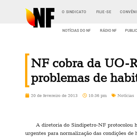
O SINDICATO
FILIE-SE
CONVÊN
NOTÍCIAS DO NF
RÁDIO NF
PUBLI
NF cobra da UO-Ri
problemas de habi
20 de fevereiro de 2013
10:36 pm
Notícias
A diretoria do Sindipetro-NF protocolou 
urgentes para normalização das condições de 