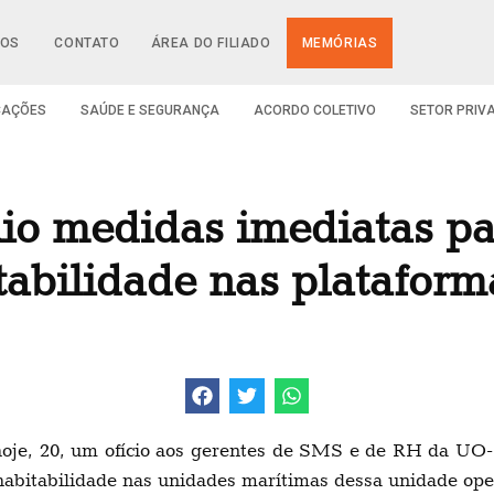
IOS
CONTATO
ÁREA DO FILIADO
MEMÓRIAS
CAÇÕES
SAÚDE E SEGURANÇA
ACORDO COLETIVO
SETOR PRIV
o medidas imediatas pa
tabilidade nas plataform
hoje, 20, um ofício aos gerentes de SMS e de RH da UO-
habitabilidade nas unidades marítimas dessa unidade ope