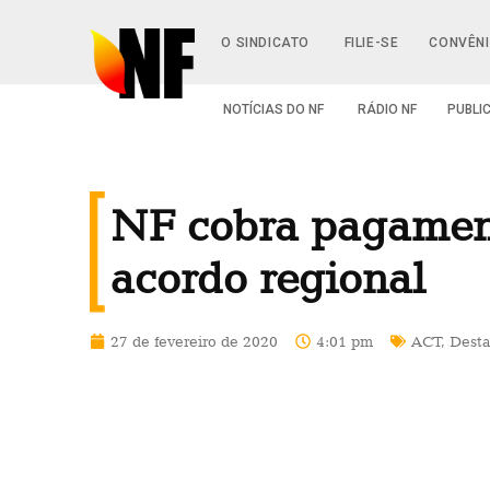
O SINDICATO
FILIE-SE
CONVÊN
NOTÍCIAS DO NF
RÁDIO NF
PUBLI
NF cobra pagament
acordo regional
27 de fevereiro de 2020
4:01 pm
ACT
,
Dest