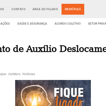
IOS
CONTATO
ÁREA DO FILIADO
MEMÓRIAS
CAÇÕES
SAÚDE E SEGURANÇA
ACORDO COLETIVO
SETOR PRIV
o de Auxílio Deslocame
aque
,
Jurídico
,
Notícias