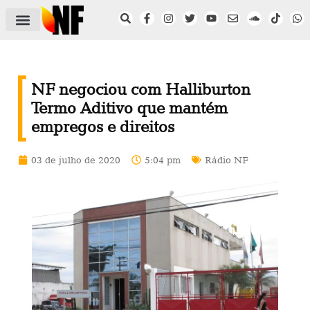
ÁREA DO FILIADO
NOTÍCIAS DO NF
SAÚDE E SEGURANÇA
ACORDO COLETIVO
SETOR PRIVADO
NF NAS INSTITUIÇÕES
NF negociou com Halliburton
Termo Aditivo que mantém
empregos e direitos
03 de julho de 2020
5:04 pm
Rádio NF