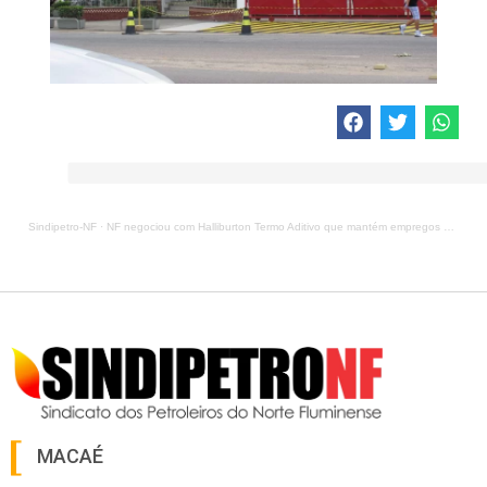
Sindipetro-NF
·
NF negociou com Halliburton Termo Aditivo que mantém empregos e direitos
MACAÉ