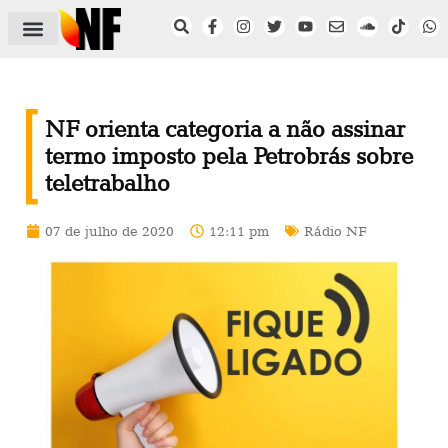
ÁREA DO FILIADO
NOTÍCIAS DO NF
SAÚDE E SEGURANÇA
ACORDO COLETIVO
SETOR PRIVADO
NF NAS INSTITUIÇÕES
NF orienta categoria a não assinar
termo imposto pela Petrobrás sobre
teletrabalho
07 de julho de 2020
12:11 pm
Rádio NF