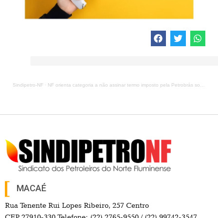
Sindipetro-NF
·
NF orienta categoria a não assinar termo imposto pela Petrobrás sobre teletrabalho
MACAÉ
Rua Tenente Rui Lopes Ribeiro, 257 Centro
CEP 27910-330 Telefone: (22) 2765-9550 / (22) 99742-3547