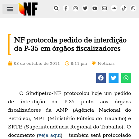
ÁREA DO FILIADO
NOTÍCIAS DO NF
SAÚDE E SEGURANÇA
ACORDO COLETIVO
SETOR PRIVADO
NF NAS INSTITUIÇÕES
NF protocola pedido de interdição
da P-35 em órgãos fiscalizadores
03 de outubro de 2011
8:11 pm
Notícias
O Sindipetro-NF protocolou hoje um pedido
de interdição da P-35 junto aos órgãos
fiscalizadores da ANP (Agência Nacional do
Petróleo), MPT (Ministério Público do Trabalho) e
SRTE (Superintendência Regional do Trabalho). O
documento (
veja aqui
) também será protocolado