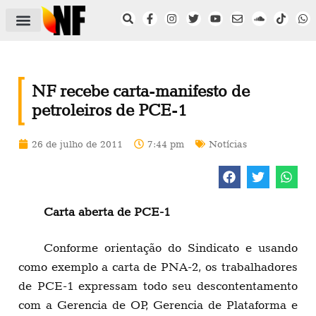
ÁREA DO FILIADO
NOTÍCIAS DO NF
SAÚDE E SEGURANÇA
ACORDO COLETIVO
SETOR PRIVADO
NF NAS INSTITUIÇÕES
NF recebe carta-manifesto de
petroleiros de PCE-1
26 de julho de 2011
7:44 pm
Notícias
Carta aberta de PCE-1
Conforme orientação do Sindicato e usando
como exemplo a carta de PNA-2, os trabalhadores
de PCE-1 expressam todo seu descontentamento
com a Gerencia de OP, Gerencia de Plataforma e