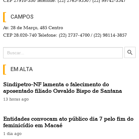
CEP 27910-330 Telefone: (22) 2765-9550 / (22) 99742-3547
CAMPOS
Av. 28 de Março, 485 Centro
CEP 28.020-740 Telefone: (22) 2737-4700 / (22) 98114-3857
Search Button
Search
for:
EM ALTA
Sindipetro-NF lamenta o falecimento do
aposentado filiado Osvaldo Bispo de Santana
13 horas ago
Entidades convocam ato público dia 7 pelo fim do
feminicídio em Macaé
1 dia ago