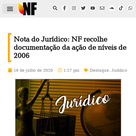
ÁREA DO FILIADO
NOTÍCIAS DO NF
SAÚDE E SEGURANÇA
ACORDO COLETIVO
SETOR PRIVADO
NF NAS INSTITUIÇÕES
Nota do Jurídico: NF recolhe
documentação da ação de níveis de
2006
16 de julho de 2020
1:27 pm
Destaque
,
Jurídico