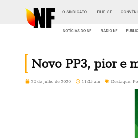
O SINDICATO
FILIE-SE
CONVÊN
NOTÍCIAS DO NF
RÁDIO NF
PUBLI
Novo PP3, pior e m
22 de julho de 2020
11:35 am
Destaque
,
Pe