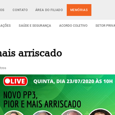
IOS
CONTATO
ÁREA DO FILIADO
MEMÓRIAS
CAÇÕES
SAÚDE E SEGURANÇA
ACORDO COLETIVO
SETOR PRIV
ais arriscado
tros