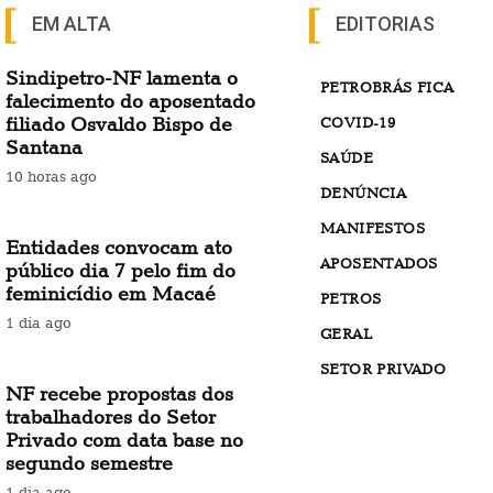
EM ALTA
EDITORIAS
Sindipetro-NF lamenta o
PETROBRÁS FICA
falecimento do aposentado
filiado Osvaldo Bispo de
COVID-19
Santana
SAÚDE
10 horas ago
DENÚNCIA
MANIFESTOS
Entidades convocam ato
APOSENTADOS
público dia 7 pelo fim do
feminicídio em Macaé
PETROS
1 dia ago
GERAL
SETOR PRIVADO
NF recebe propostas dos
trabalhadores do Setor
Privado com data base no
segundo semestre
1 dia ago