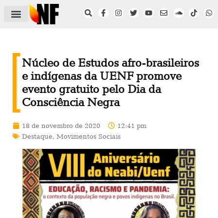
ÁREA DO FILIADO
NOTÍCIAS DO NF
SAÚDE E SEGURANÇA
ACORDO COLETIVO
SETOR PRIVADO
NF NAS INSTITUIÇÕES
Núcleo de Estudos afro-brasileiros
e indígenas da UENF promove
evento gratuito pelo Dia da
Consciência Negra
18 de novembro de 2020
12:41 pm
Destaque
,
Movimentos Sociais