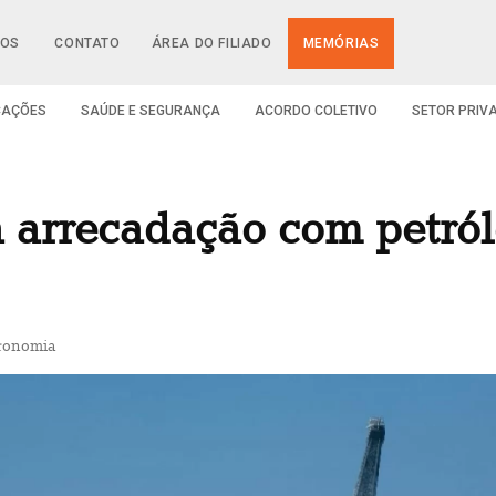
IOS
CONTATO
ÁREA DO FILIADO
MEMÓRIAS
CAÇÕES
SAÚDE E SEGURANÇA
ACORDO COLETIVO
SETOR PRIV
 arrecadação com petról
conomia