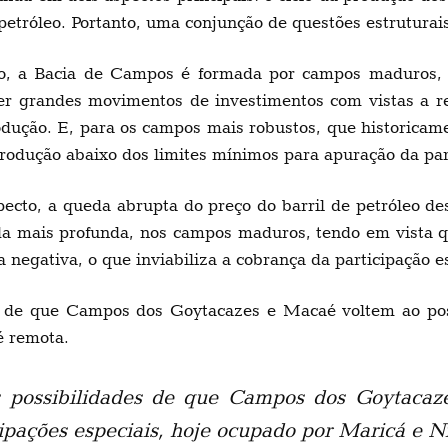
 petróleo. Portanto, uma conjunção de questões estruturais
do, a Bacia de Campos é formada por campos maduros, 
aver grandes movimentos de investimentos com vistas a 
odução. E, para os campos mais robustos, que historicame
produção abaixo dos limites mínimos para apuração da par
pecto, a queda abrupta do preço do barril de petróleo d
da mais profunda, nos campos maduros, tendo em vista q
 negativa, o que inviabiliza a cobrança da participação e
es de que Campos dos Goytacazes e Macaé voltem ao post
é remota.
as possibilidades de que Campos dos Goytaca
cipações especiais, hoje ocupado por Maricá e Ni