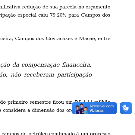
nificativa redução de sua parcela no orçamento
icipação especial caiu 79,20% para Campos dos
anceira, Campos dos Goytacazes e Macaé, entre
ação da compensação financeira,
o, não receberam participação
 do primeiro semestre ficou em R$ 1,11 milhão
e considera a dimensão dos orçamentos destes
os campos de petróleo combinado à um processo