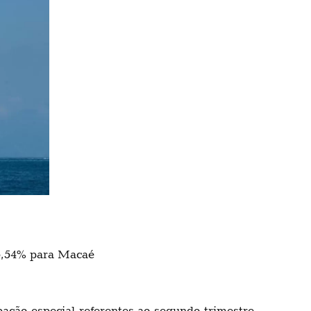
95,54% para Macaé
ação especial referentes ao segundo trimestre