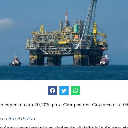
ação especial caiu 79,20% para Campos dos Goytacazes e 
e no
Brasil de Fato
ulgou recentemente os dados de distribuição de particip