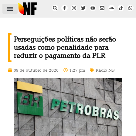
ÁREA DO FILIADO
NOTÍCIAS DO NF
SAÚDE E SEGURANÇA
ACORDO COLETIVO
SETOR PRIVADO
NF NAS INSTITUIÇÕES
Perseguições políticas não serão
usadas como penalidade para
reduzir o pagamento da PLR
09 de outubro de 2020
1:27 pm
Rádio NF