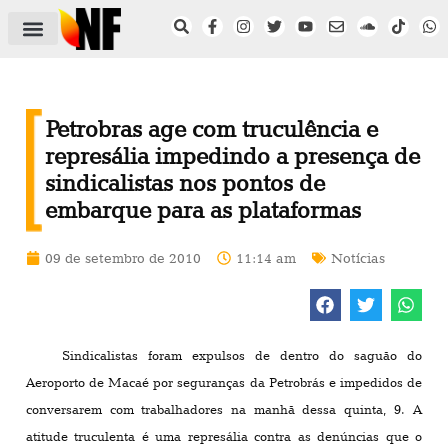
ÁREA DO FILIADO
NOTÍCIAS DO NF
SAÚDE E SEGURANÇA
ACORDO COLETIVO
SETOR PRIVADO
NF NAS INSTITUIÇÕES
Petrobras age com truculência e
represália impedindo a presença de
sindicalistas nos pontos de
embarque para as plataformas
09 de setembro de 2010
11:14 am
Notícias
Sindicalistas foram expulsos de dentro do saguão do
Aeroporto de Macaé por seguranças da Petrobrás e impedidos de
conversarem com trabalhadores na manhã dessa quinta, 9. A
atitude truculenta é uma represália contra as denúncias que o