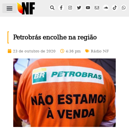
ÁREA DO FILIADO
NOTÍCIAS DO NF
SAÚDE E SEGURANÇA
ACORDO COLETIVO
SETOR PRIVADO
NF NAS INSTITUIÇÕES
Petrobrás encolhe na região
23 de outubro de 2020
4:36 pm
Rádio NF