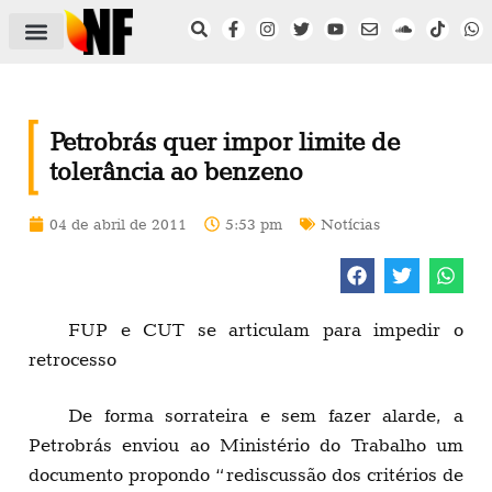
ÁREA DO FILIADO
NOTÍCIAS DO NF
SAÚDE E SEGURANÇA
ACORDO COLETIVO
SETOR PRIVADO
NF NAS INSTITUIÇÕES
Petrobrás quer impor limite de
tolerância ao benzeno
04 de abril de 2011
5:53 pm
Notícias
FUP e CUT se articulam para impedir o
retrocesso
De forma sorrateira e sem fazer alarde, a
Petrobrás enviou ao Ministério do Trabalho um
documento propondo “rediscussão dos critérios de