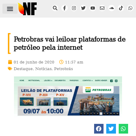
ÁREA DO FILIADO
NOTÍCIAS DO NF
SAÚDE E SEGURANÇA
ACORDO COLETIVO
SETOR PRIVADO
NF NAS INSTITUIÇÕES
Petrobras vai leiloar plataformas de
petróleo pela internet
01 de junho de 2020
11:57 am
Destaque
,
Notícias
,
Petrobrás