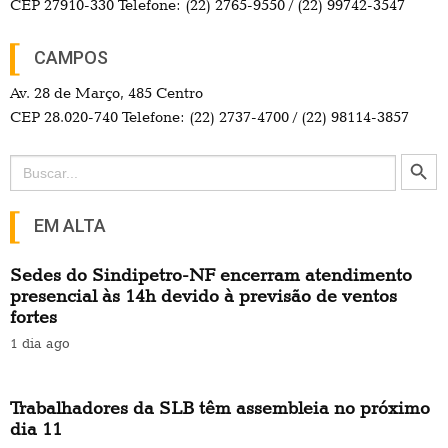
CEP 27910-330 Telefone: (22) 2765-9550 / (22) 99742-3547
CAMPOS
Av. 28 de Março, 485 Centro
CEP 28.020-740 Telefone: (22) 2737-4700 / (22) 98114-3857
Search Button
Search
for:
EM ALTA
Sedes do Sindipetro-NF encerram atendimento
presencial às 14h devido à previsão de ventos
fortes
1 dia ago
Trabalhadores da SLB têm assembleia no próximo
dia 11