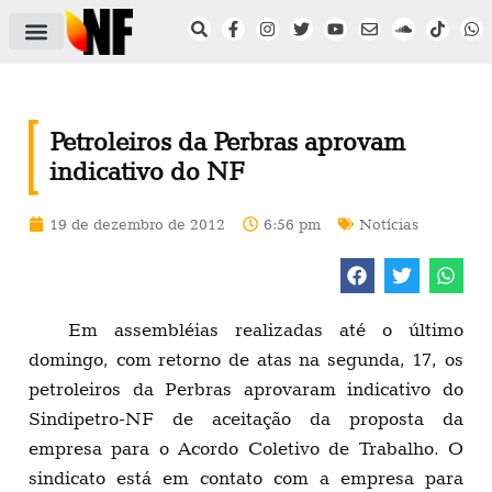
ÁREA DO FILIADO
NOTÍCIAS DO NF
SAÚDE E SEGURANÇA
ACORDO COLETIVO
SETOR PRIVADO
NF NAS INSTITUIÇÕES
Petroleiros da Perbras aprovam
indicativo do NF
19 de dezembro de 2012
6:56 pm
Notícias
Em assembléias realizadas até o último
domingo, com retorno de atas na segunda, 17, os
petroleiros da Perbras aprovaram indicativo do
Sindipetro-NF de aceitação da proposta da
empresa para o Acordo Coletivo de Trabalho. O
sindicato está em contato com a empresa para