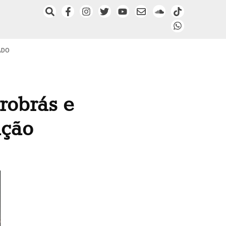
ADO
robrás e
ação