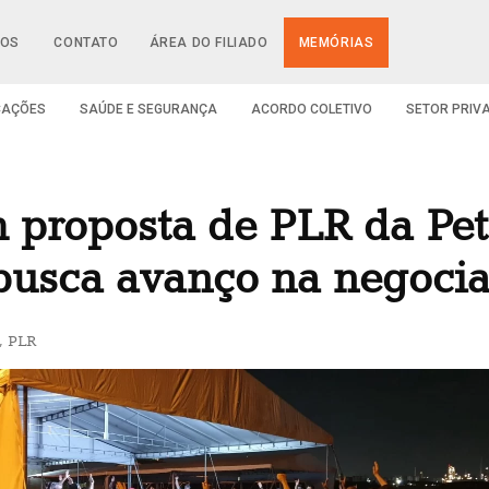
IOS
CONTATO
ÁREA DO FILIADO
MEMÓRIAS
CAÇÕES
SAÚDE E SEGURANÇA
ACORDO COLETIVO
SETOR PRIV
am proposta de PLR da Pet
 busca avanço na negoci
,
PLR