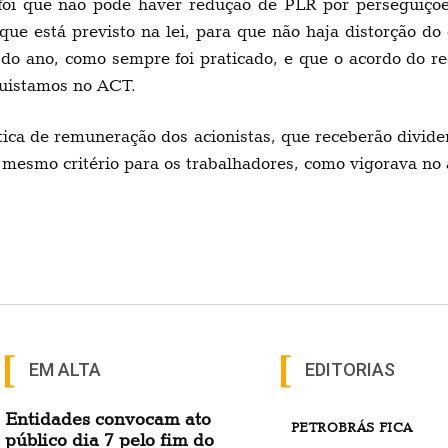
oi que não pode haver redução de PLR por perseguições
o que está previsto na lei, para que não haja distorção 
o do ano, como sempre foi praticado, e que o acordo do r
quistamos no ACT.
lítica de remuneração dos acionistas, que receberão divi
 mesmo critério para os trabalhadores, como vigorava no
EM ALTA
EDITORIAS
Entidades convocam ato
PETROBRÁS FICA
público dia 7 pelo fim do