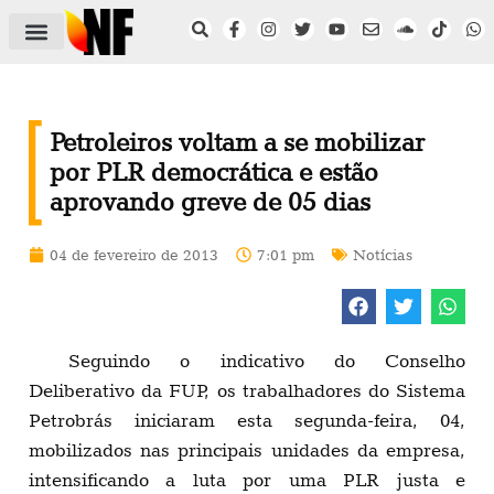
ÁREA DO FILIADO
NOTÍCIAS DO NF
SAÚDE E SEGURANÇA
ACORDO COLETIVO
SETOR PRIVADO
NF NAS INSTITUIÇÕES
Petroleiros voltam a se mobilizar
por PLR democrática e estão
aprovando greve de 05 dias
04 de fevereiro de 2013
7:01 pm
Notícias
Seguindo o indicativo do Conselho
Deliberativo da FUP, os trabalhadores do Sistema
Petrobrás iniciaram esta segunda-feira, 04,
mobilizados nas principais unidades da empresa,
intensificando a luta por uma PLR justa e