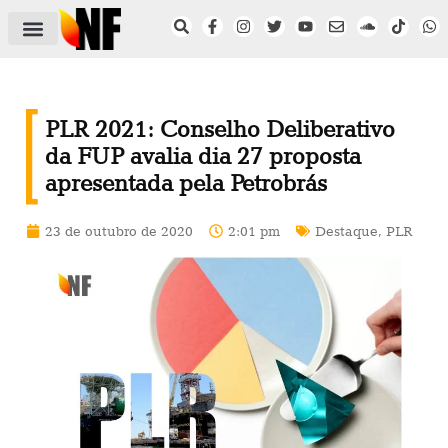
ÁREA DO FILIADO
NOTÍCIAS DO NF
SAÚDE E SEGURANÇA
ACORDO COLETIVO
SETOR PRIVADO
NF NAS INSTITUIÇÕES
PLR 2021: Conselho Deliberativo
da FUP avalia dia 27 proposta
apresentada pela Petrobrás
23 de outubro de 2020
2:01 pm
Destaque
,
PLR