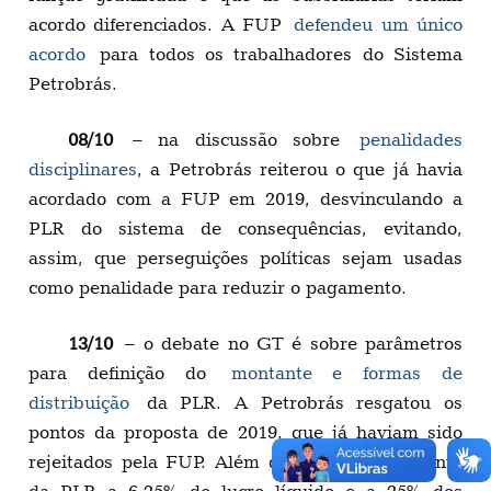
acordo diferenciados. A FUP
defendeu um único
acordo
para todos os trabalhadores do Sistema
Petrobrás.
08/10
– na discussão sobre
penalidades
disciplinares
, a Petrobrás reiterou o que já havia
acordado com a FUP em 2019, desvinculando a
PLR do sistema de consequências, evitando,
assim, que perseguições políticas sejam usadas
como penalidade para reduzir o pagamento.
13/10
– o debate no GT é sobre parâmetros
para definição do
montante e formas de
distribuição
da PLR. A Petrobrás resgatou os
pontos da proposta de 2019, que já haviam sido
rejeitados pela FUP. Além de limitar o montante
da PLR a 6,25% do lucro líquido e a 25% dos