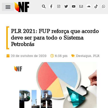
ÁREA DO FILIADO
NOTÍCIAS DO NF
SAÚDE E SEGURANÇA
ACORDO COLETIVO
SETOR PRIVADO
NF NAS INSTITUIÇÕES
PLR 2021: FUP reforça que acordo
deve ser para todo o Sistema
Petrobrás
20 de outubro de 2020
6:56 pm
Destaque
,
PLR