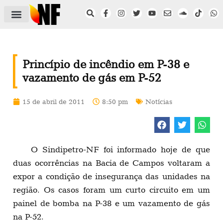
ÁREA DO FILIADO
NOTÍCIAS DO NF
SAÚDE E SEGURANÇA
ACORDO COLETIVO
SETOR PRIVADO
NF NAS INSTITUIÇÕES
Princípio de incêndio em P-38 e
vazamento de gás em P-52
15 de abril de 2011
8:50 pm
Notícias
O Sindipetro-NF foi informado hoje de que
duas ocorrências na Bacia de Campos voltaram a
expor a condição de insegurança das unidades na
região. Os casos foram um curto circuito em um
painel de bomba na P-38 e um vazamento de gás
na P-52.