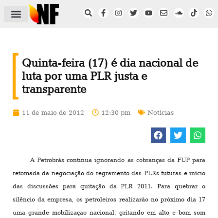
ÁREA DO FILIADO
NOTÍCIAS DO NF
SAÚDE E SEGURANÇA
ACORDO COLETIVO
SETOR PRIVADO
NF NAS INSTITUIÇÕES
Quinta-feira (17) é dia nacional de
luta por uma PLR justa e
transparente
11 de maio de 2012
12:30 pm
Notícias
A Petrobrás continua ignorando as cobranças da FUP para
retomada da negociação do regramento das PLRs futuras e início
das discussões para quitação da PLR 2011. Para quebrar o
silêncio da empresa, os petroleiros realizarão no próximo dia 17
uma grande mobilização nacional, gritando em alto e bom som