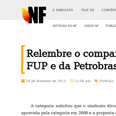
O SINDICATO
FILIE-SE
CONVÊN
NOTÍCIAS DO NF
RÁDIO NF
PUBLI
Relembre o compara
FUP e da Petrobra
20 de fevereiro de 2013
11:08 am
Notícias
A categoria solicitou que o sindicato di
aprovada pela categoria em 2008 e a proposta 