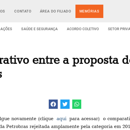
IOS
CONTATO
ÁREA DO FILIADO
MEMÓRIAS
CAÇÕES
SAÚDE E SEGURANÇA
ACORDO COLETIVO
SETOR PRIV
tivo entre a proposta d
s
vulgue novamente (clique
aqui
para acessar) o comparati
da Petrobras rejeitada amplamente pela categoria em 201