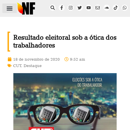
ÁREA DO FILIADO
NOTÍCIAS DO NF
SAÚDE E SEGURANÇA
ACORDO COLETIVO
SETOR PRIVADO
NF NAS INSTITUIÇÕES
Resultado eleitoral sob a ótica dos
trabalhadores
18 de novembro de 2020
9:52 am
CUT
,
Destaque