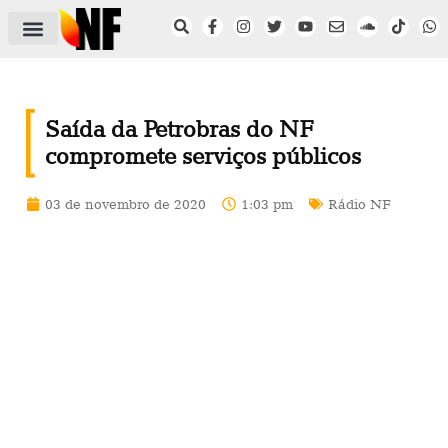
ÁREA DO FILIADO
NOTÍCIAS DO NF
SAÚDE E SEGURANÇA
ACORDO COLETIVO
SETOR PRIVADO
NF NAS INSTITUIÇÕES
Saída da Petrobras do NF
compromete serviços públicos
03 de novembro de 2020
1:03 pm
Rádio NF