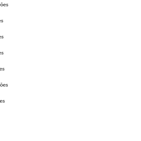
ções
ões
ões
ões
ões
nções
ões