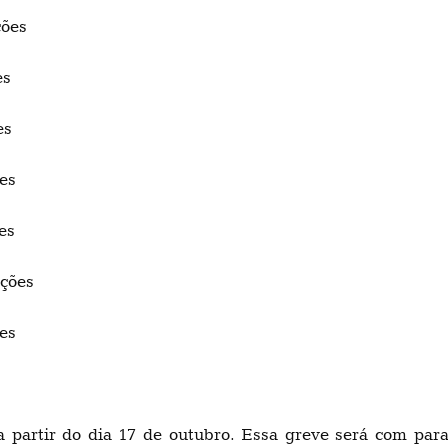
ções
ões
ões
ções
ões
enções
ões
partir do dia 17 de outubro. Essa greve será com para