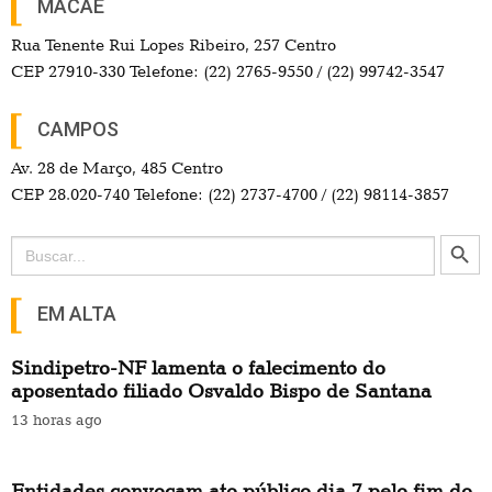
MACAÉ
Rua Tenente Rui Lopes Ribeiro, 257 Centro
CEP 27910-330 Telefone: (22) 2765-9550 / (22) 99742-3547
CAMPOS
Av. 28 de Março, 485 Centro
CEP 28.020-740 Telefone: (22) 2737-4700 / (22) 98114-3857
Search Button
Search
for:
EM ALTA
Sindipetro-NF lamenta o falecimento do
aposentado filiado Osvaldo Bispo de Santana
13 horas ago
Entidades convocam ato público dia 7 pelo fim do