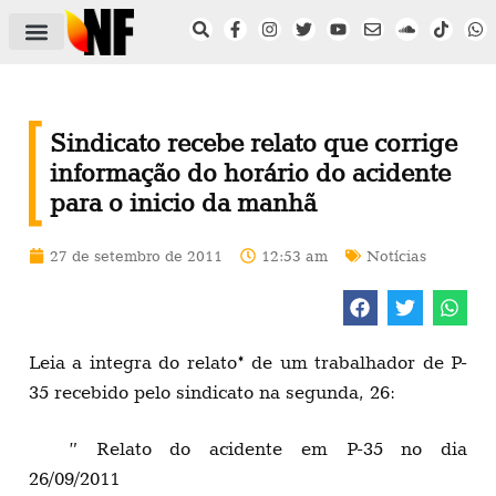
ÁREA DO FILIADO
NOTÍCIAS DO NF
SAÚDE E SEGURANÇA
ACORDO COLETIVO
SETOR PRIVADO
NF NAS INSTITUIÇÕES
Sindicato recebe relato que corrige
informação do horário do acidente
para o inicio da manhã
27 de setembro de 2011
12:53 am
Notícias
Leia a integra do relato* de um trabalhador de P-
35 recebido pelo sindicato na segunda, 26:
” Relato do acidente em P-35 no dia
26/09/2011