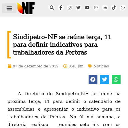
ÁREA DO FILIADO
NOTÍCIAS DO NF
SAÚDE E SEGURANÇA
ACORDO COLETIVO
SETOR PRIVADO
NF NAS INSTITUIÇÕES
Sindipetro-NF se reúne terça, 11
para definir indicativos para
trabalhadores da Perbras
07 de dezembro de 2012
8:48 pm
Notícias
A Diretoria do Sindipetro-NF se reúne na
próxima terça, 11 para definir o calendário de
assembleias e apresentar o indicativo para os
trabalhadores da Pebras. Na última semana, a
diretoria realizou reuniões setoriais com os