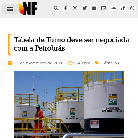
ÁREA DO FILIADO
NOTÍCIAS DO NF
SAÚDE E SEGURANÇA
ACORDO COLETIVO
SETOR PRIVADO
NF NAS INSTITUIÇÕES
Tabela de Turno deve ser negociada
com a Petrobrás
10 de novembro de 2020
2:43 pm
Rádio NF