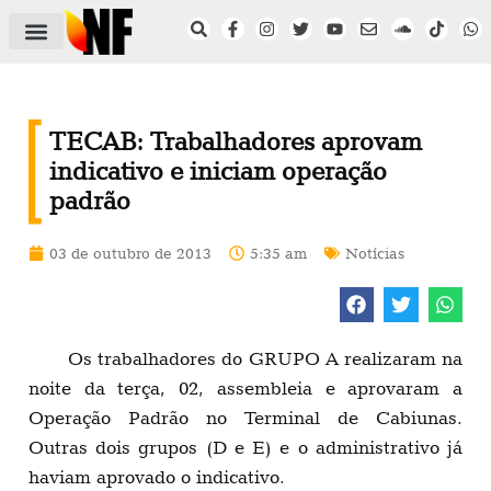
ÁREA DO FILIADO
NOTÍCIAS DO NF
SAÚDE E SEGURANÇA
ACORDO COLETIVO
SETOR PRIVADO
NF NAS INSTITUIÇÕES
TECAB: Trabalhadores aprovam
indicativo e iniciam operação
padrão
03 de outubro de 2013
5:35 am
Notícias
Os trabalhadores do GRUPO A realizaram na
noite da terça, 02, assembleia e aprovaram a
Operação Padrão no Terminal de Cabiunas.
Outras dois grupos (D e E) e o administrativo já
haviam aprovado o indicativo.