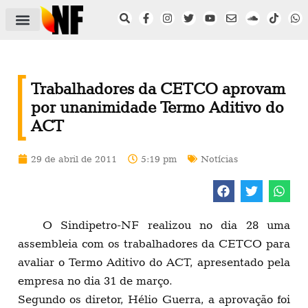
ÁREA DO FILIADO
NOTÍCIAS DO NF
SAÚDE E SEGURANÇA
ACORDO COLETIVO
SETOR PRIVADO
NF NAS INSTITUIÇÕES
Trabalhadores da CETCO aprovam
por unanimidade Termo Aditivo do
ACT
29 de abril de 2011
5:19 pm
Notícias
O Sindipetro-NF realizou no dia 28 uma
assembleia com os trabalhadores da CETCO para
avaliar o Termo Aditivo do ACT, apresentado pela
empresa no dia 31 de março.
Segundo os diretor, Hélio Guerra, a aprovação foi