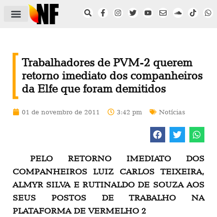
ÁREA DO FILIADO
NOTÍCIAS DO NF
SAÚDE E SEGURANÇA
ACORDO COLETIVO
SETOR PRIVADO
NF NAS INSTITUIÇÕES
Trabalhadores de PVM-2 querem
retorno imediato dos companheiros
da Elfe que foram demitidos
01 de novembro de 2011
3:42 pm
Notícias
PELO RETORNO IMEDIATO DOS
COMPANHEIROS LUIZ CARLOS TEIXEIRA,
ALMYR SILVA E RUTINALDO DE SOUZA AOS
SEUS POSTOS DE TRABALHO NA
PLATAFORMA DE VERMELHO 2