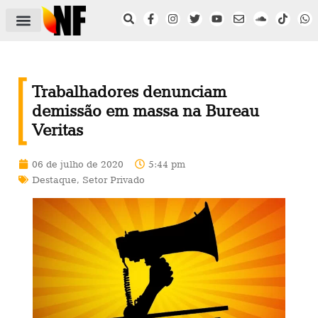
ÁREA DO FILIADO
NOTÍCIAS DO NF
SAÚDE E SEGURANÇA
ACORDO COLETIVO
SETOR PRIVADO
NF NAS INSTITUIÇÕES
Trabalhadores denunciam
demissão em massa na Bureau
Veritas
06 de julho de 2020
5:44 pm
Destaque
,
Setor Privado