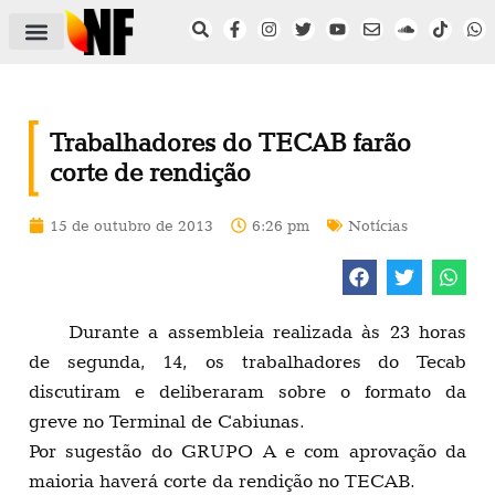
ÁREA DO FILIADO
NOTÍCIAS DO NF
SAÚDE E SEGURANÇA
ACORDO COLETIVO
SETOR PRIVADO
NF NAS INSTITUIÇÕES
Trabalhadores do TECAB farão
corte de rendição
15 de outubro de 2013
6:26 pm
Notícias
Durante a assembleia realizada às 23 horas
de segunda, 14, os trabalhadores do Tecab
discutiram e deliberaram sobre o formato da
greve no Terminal de Cabiunas.
Por sugestão do GRUPO A e com aprovação da
maioria haverá corte da rendição no TECAB.