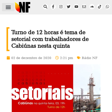
ÁREA DO FILIADO
NOTÍCIAS DO NF
SAÚDE E SEGURANÇA
ACORDO COLETIVO
SETOR PRIVADO
NF NAS INSTITUIÇÕES
Turno de 12 horas é tema de
setorial com trabalhadores de
Cabiúnas nesta quinta
02 de dezembro de 2020
2:21 pm
Rádio NF