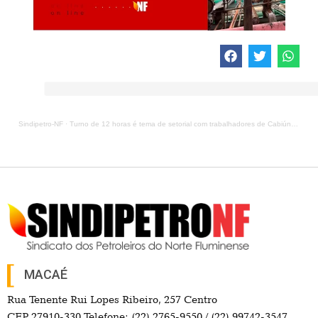
Sindipetro-NF
·
Turno de 12 horas é tema de setorial com trabalhadores de Cabiúnas nesta quinta
MACAÉ
Rua Tenente Rui Lopes Ribeiro, 257 Centro
CEP 27910-330 Telefone: (22) 2765-9550 / (22) 99742-3547