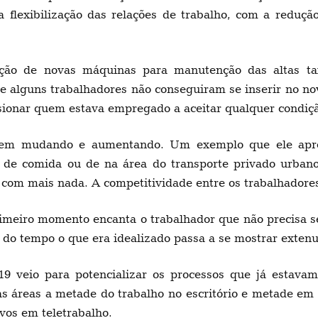
 a flexibilização das relações de trabalho, com a reduçã
ão de novas máquinas para manutenção das altas tax
e alguns trabalhadores não conseguiram se inserir no no
sionar quem estava empregado a aceitar qualquer condiçã
 vem mudando e aumentando. Um exemplo que ele apre
a de comida ou de na área do transporte privado urban
r com mais nada. A competitividade entre os trabalhado
meiro momento encanta o trabalhador que não precisa se 
 do tempo o que era idealizado passa a se mostrar exten
 veio para potencializar os processos que já estavam 
s áreas a metade do trabalho no escritório e metade em
vos em teletrabalho.