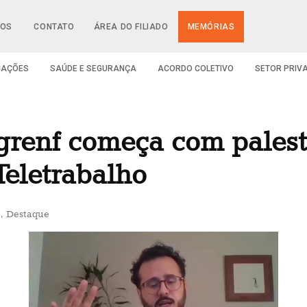
IOS
CONTATO
ÁREA DO FILIADO
MEMÓRIAS
CAÇÕES
SAÚDE E SEGURANÇA
ACORDO COLETIVO
SETOR PRIV
grenf começa com palest
Teletrabalho
0
,
Destaque