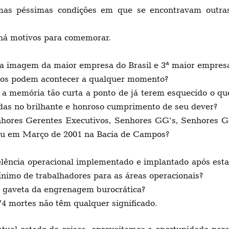
éssimas condições em que se encontravam outras u
á motivos para comemorar.
imagem da maior empresa do Brasil e 3ª maior empresa
simos podem acontecer a qualquer momento?
mória tão curta a ponto de já terem esquecido o que
das no brilhante e honroso cumprimento de seu dever?
 Gerentes Executivos, Senhores GG’s, Senhores Geren
ceu em Março de 2001 na Bacia de Campos?
ia operacional implementado e implantado após esta gr
ínimo de trabalhadores para as áreas operacionais?
aveta da engrenagem burocrática?
mortes não têm qualquer significado.