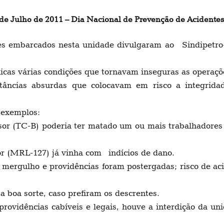
de Julho de 2011 – Dia Nacional de Prevenção de Acidentes
mbarcados nesta unidade divulgaram ao Sindipetro-
 várias condições que tornavam inseguras as operaçõe
s absurdas que colocavam em risco a integridade f
exemplos:
(TC-B) poderia ter matado um ou mais trabalhadores n
r (MRL-127) já vinha com indícios de dano.
r mergulho e providências foram postergadas; risco de ac
oa sorte, caso prefiram os descrentes.
ncias cabíveis e legais, houve a interdição da unida