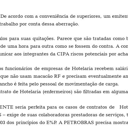
 De acordo com a conveniência de superiores, um emitent
trabalho por conta dessa aberração.
s para suas quitações. Parece que são tratadas como br
de uma hora para outra como se fossem do contra. A co
ar aos integrantes da CIPA riscos potenciais por achar
 funcionários de empresas de Hotelaria recebem salário
tar que não usam macacão RF e precisam eventualmente a
rancho é feita pelo pessoal de movimentação de carga.
contrato de Hotelaria (enfermeiros) são filtradas em algu
ia perfeita para os casos de contratos de Hotela
xige de suas colaboradoras prestadoras de serviços, tr
m 03 dos princípios do E%P. A PETROBRAS precisa mostrar 