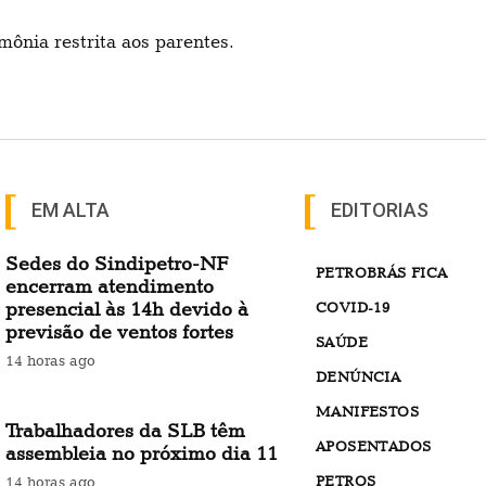
ônia restrita aos parentes.
EM ALTA
EDITORIAS
Sedes do Sindipetro-NF
PETROBRÁS FICA
encerram atendimento
presencial às 14h devido à
COVID-19
previsão de ventos fortes
SAÚDE
14 horas ago
DENÚNCIA
MANIFESTOS
Trabalhadores da SLB têm
APOSENTADOS
assembleia no próximo dia 11
PETROS
14 horas ago