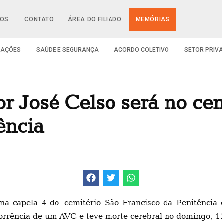
IOS
CONTATO
ÁREA DO FILIADO
MEMÓRIAS
CAÇÕES
SAÚDE E SEGURANÇA
ACORDO COLETIVO
SETOR PRIV
tor José Celso será no ce
ência
á na capela 4 do cemitério São Francisco da Penitênc
rrência de um AVC e teve morte cerebral no domingo, 1