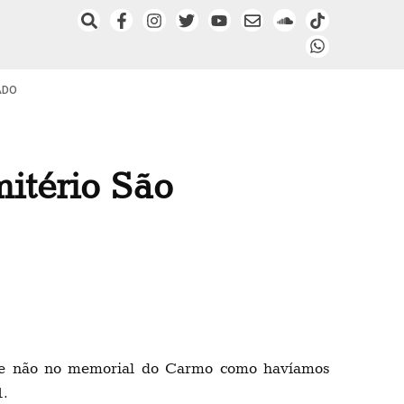
ADO
mitério São
ia e não no memorial do Carmo como havíamos
1.