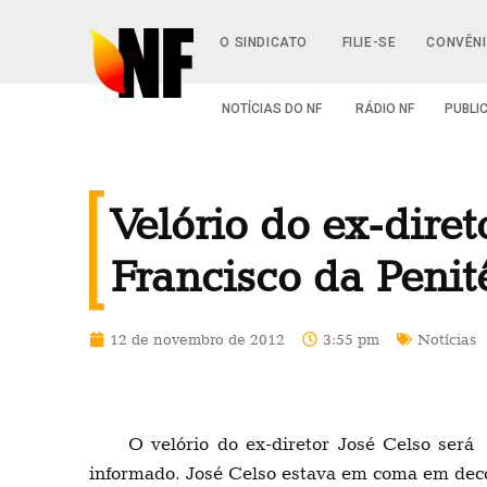
O SINDICATO
FILIE-SE
CONVÊN
NOTÍCIAS DO NF
RÁDIO NF
PUBLI
Velório do ex-dire
Francisco da Penit
12 de novembro de 2012
3:55 pm
Notícias
O velório do ex-diretor José Celso ser
informado. José Celso estava em coma em deco