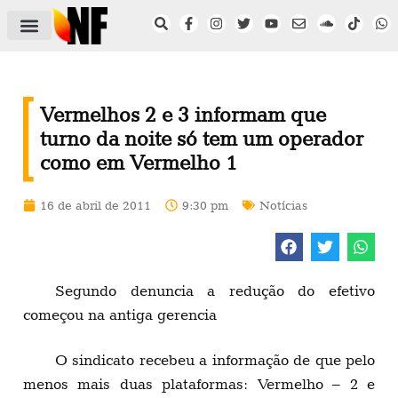
ÁREA DO FILIADO
NOTÍCIAS DO NF
SAÚDE E SEGURANÇA
ACORDO COLETIVO
SETOR PRIVADO
NF NAS INSTITUIÇÕES
Vermelhos 2 e 3 informam que
turno da noite só tem um operador
como em Vermelho 1
16 de abril de 2011
9:30 pm
Notícias
Segundo denuncia a redução do efetivo
começou na antiga gerencia
O sindicato recebeu a informação de que pelo
menos mais duas plataformas: Vermelho – 2 e