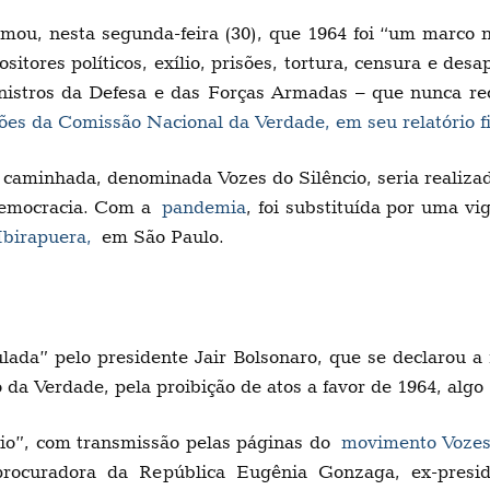
rmou, nesta segunda-feira (30), que 1964 foi “um marco 
sitores políticos, exílio, prisões, tortura, censura e des
nistros da Defesa e das Forças Armadas – que nunca re
s da Comissão Nacional da Verdade, em seu relatório fi
aminhada, denominada Vozes do Silêncio, seria realizad
democracia. Com a
pandemia
, foi substituída por uma vi
Ibirapuera,
em São Paulo.
lada” pelo presidente Jair Bolsonaro, que se declarou a 
a Verdade, pela proibição de atos a favor de 1964, algo 
io”, com transmissão pelas páginas do
movimento Vozes 
 procuradora da República Eugênia Gonzaga, ex-presi