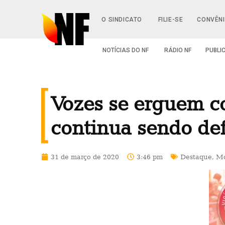
O SINDICATO
FILIE-SE
CONVÊN
NOTÍCIAS DO NF
RÁDIO NF
PUBLI
Vozes se erguem co
continua sendo de
31 de março de 2020
3:46 pm
Destaque
,
Mo