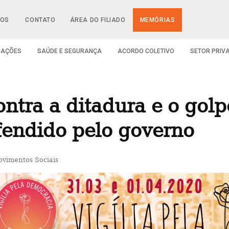
IOS
CONTATO
ÁREA DO FILIADO
MEMÓRIAS
CAÇÕES
SAÚDE E SEGURANÇA
ACORDO COLETIVO
SETOR PRIV
ntra a ditadura e o golp
fendido pelo governo
vimentos Sociais