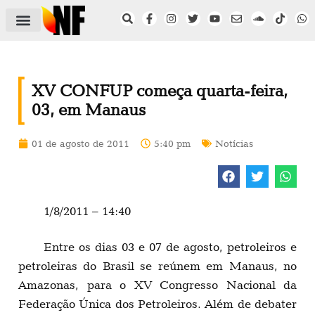
ÁREA DO FILIADO
NOTÍCIAS DO NF
SAÚDE E SEGURANÇA
ACORDO COLETIVO
SETOR PRIVADO
NF NAS INSTITUIÇÕES
XV CONFUP começa quarta-feira,
03, em Manaus
01 de agosto de 2011
5:40 pm
Notícias
1/8/2011 – 14:40
Entre os dias 03 e 07 de agosto, petroleiros e
petroleiras do Brasil se reúnem em Manaus, no
Amazonas, para o XV Congresso Nacional da
Federação Única dos Petroleiros. Além de debater