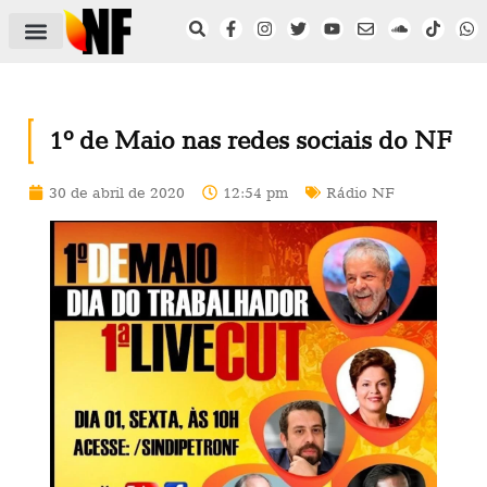
ÁREA DO FILIADO
NOTÍCIAS DO NF
SAÚDE E SEGURANÇA
ACORDO COLETIVO
SETOR PRIVADO
NF NAS INSTITUIÇÕES
1º de Maio nas redes sociais do NF
30 de abril de 2020
12:54 pm
Rádio NF