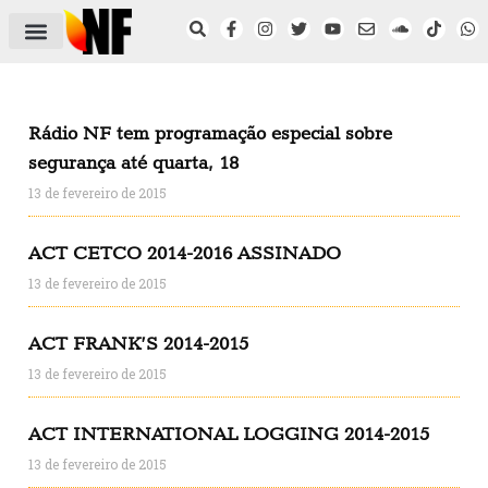
ÁREA DO FILIADO
NOTÍCIAS DO NF
SAÚDE E SEGURANÇA
ACORDO COLETIVO
SETOR PRIVADO
NF NAS INSTITUIÇÕES
Rádio NF tem programação especial sobre
segurança até quarta, 18
13 de fevereiro de 2015
ACT CETCO 2014-2016 ASSINADO
13 de fevereiro de 2015
ACT FRANK’S 2014-2015
13 de fevereiro de 2015
ACT INTERNATIONAL LOGGING 2014-2015
13 de fevereiro de 2015