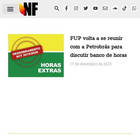
ÁREA DO FILIADO
NOTÍCIAS DO NF
SAÚDE E SEGURANÇA
ACORDO COLETIVO
SETOR PRIVADO
NF NAS INSTITUIÇÕES
FUP volta a se reunir
com a Petrobrás para
discutir banco de horas
17 de dezembro de 2019