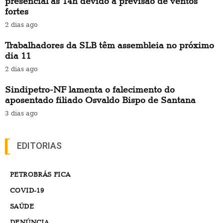
presencial às 14h devido à previsão de ventos
fortes
2 dias ago
Trabalhadores da SLB têm assembleia no próximo
dia 11
2 dias ago
Sindipetro-NF lamenta o falecimento do
aposentado filiado Osvaldo Bispo de Santana
3 dias ago
EDITORIAS
PETROBRÁS FICA
COVID-19
SAÚDE
DENÚNCIA