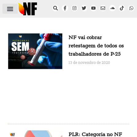
ÁREA DO FILIADO
NOTÍCIAS DO NF
SAÚDE E SEGURANÇA
ACORDO COLETIVO
SETOR PRIVADO
NF NAS INSTITUIÇÕES
NF vai cobrar
retestagem de todos os
trabalhadores de P-25
13 de novembro de 2020
PLR: Categoria no NF