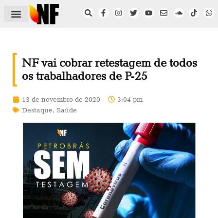
ÁREA DO FILIADO
NOTÍCIAS DO NF
SAÚDE E SEGURANÇA
ACORDO COLETIVO
SETOR PRIVADO
NF NAS INSTITUIÇÕES
NF vai cobrar retestagem de todos
os trabalhadores de P-25
13 de novembro de 2020
3:04 pm
Destaque
,
Saúde