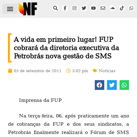
ÁREA DO FILIADO
NOTÍCIAS DO NF
SAÚDE E SEGURANÇA
ACORDO COLETIVO
SETOR PRIVADO
NF NAS INSTITUIÇÕES
A vida em primeiro lugar! FUP
cobrará da diretoria executiva da
Petrobrás nova gestão de SMS
05 de setembro de 2011
3:02 pm
Notícias
Imprensa da FUP
Na terça-feira, 06, após praticamente um ano
de cobranças da FUP e dos seus sindicatos, a
Petrobrás finalmente realizará o Fórum de SMS