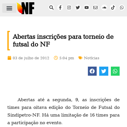
ÁREA DO FILIADO
NOTÍCIAS DO NF
SAÚDE E SEGURANÇA
ACORDO COLETIVO
SETOR PRIVADO
NF NAS INSTITUIÇÕES
Abertas inscrições para torneio de
futsal do NF
03 de julho de 2012
5:04 pm
Notícias
Abertas até a segunda, 9, as inscrições de
times para oitava edição do Torneio de Futsal do
Sindipetro-NF. Há uma limitação de 16 times para
a participação no evento.