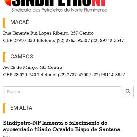
CAMPOS
Av. 28 de Março, 485 Centro
CEP 28.020-740 Telefone: (22) 2737-4700 / (22) 98114-3857
Search Button
Search
for:
EM ALTA
Sindipetro-NF lamenta o falecimento do
aposentado filiado Osvaldo Bispo de Santana
23 horas ago
Entidades convocam ato público dia 7 pelo fim do
feminicídio em Macaé
2 dias ago