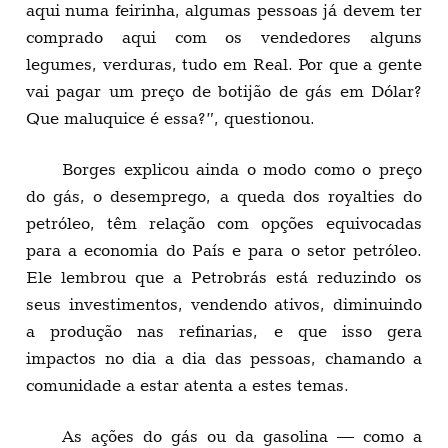
Borges explicou ainda o modo como o preço
do gás, o desemprego, a queda dos royalties do
petróleo, têm relação com opções equivocadas
para a economia do País e para o setor petróleo.
Ele lembrou que a Petrobrás está reduzindo os
seus investimentos, vendendo ativos, diminuindo
a produção nas refinarias, e que isso gera
impactos no dia a dia das pessoas, chamando a
comunidade a estar atenta a estes temas.
As ações do gás ou da gasolina — como a
realizada pelo Sindipetro-NF, em Macaé, ontem
— têm sido realizadas por vários sindipetros do
País. Foi uma forma encontrada pela categoria
petroleira para dialogar com a população sobre a
conjuntura do País e estimular a conscientização