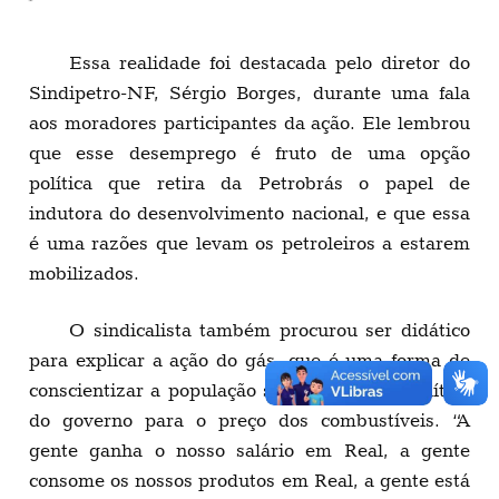
que esse desemprego é fruto de uma opção
política que retira da Petrobrás o papel de
indutora do desenvolvimento nacional, e que essa
é uma razões que levam os petroleiros a estarem
mobilizados.
O sindicalista também procurou ser didático
para explicar a ação do gás, que é uma forma de
conscientizar a população sobre o erro da política
do governo para o preço dos combustíveis. “A
gente ganha o nosso salário em Real, a gente
consome os nossos produtos em Real, a gente está
aqui numa feirinha, algumas pessoas já devem ter
comprado aqui com os vendedores alguns
legumes, verduras, tudo em Real. Por que a gente
vai pagar um preço de botijão de gás em Dólar?
Que maluquice é essa?”, questionou.