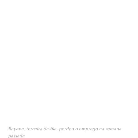
Rayane, terceira da fila, perdeu o emprego na semana
passada
Essa realidade foi destacada pelo diretor do
Sindipetro-NF, Sérgio Borges, durante uma fala
aos moradores participantes da ação. Ele lembrou