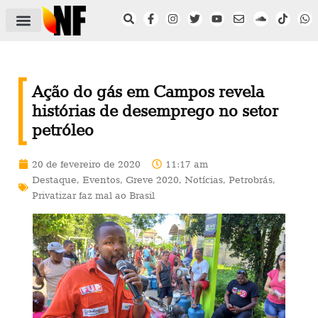
ÁREA DO FILIADO
NOTÍCIAS DO NF
SAÚDE E SEGURANÇA
ACORDO COLETIVO
SETOR PRIVADO
NF NAS INSTITUIÇÕES
Ação do gás em Campos revela
histórias de desemprego no setor
petróleo
20 de fevereiro de 2020
11:17 am
Destaque
,
Eventos
,
Greve 2020
,
Notícias
,
Petrobrás
,
Privatizar faz mal ao Brasil