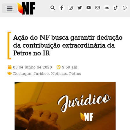
ÁREA DO FILIADO
NOTÍCIAS DO NF
SAÚDE E SEGURANÇA
ACORDO COLETIVO
SETOR PRIVADO
NF NAS INSTITUIÇÕES
Ação do NF busca garantir dedução
da contribuição extraordinária da
Petros no IR
08 de junho de 2020
9:59 am
Destaque
,
Jurídico
,
Notícias
,
Petros